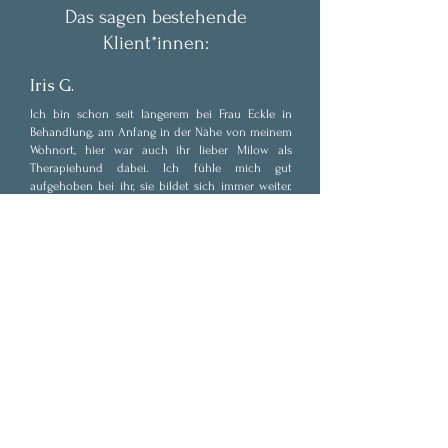
Das sagen bestehende
Klient*innen:
Iris G.
Ich bin schon seit längerem bei Frau Eckle in
Behandlung, am Anfang in der Nähe von meinem
Wohnort, hier war auch ihr lieber Milow als
Therapiehund dabei. Ich fühle mich gut
aufgehoben bei ihr, sie bildet sich immer weiter.
Ihr derzeitiges Wissen ist umfangreich. Sie bietet
online wie persönlich ein Gespräch an. Ich kann
Frau Eckle nur sehr empfehlen.
E-Mail:
info@psychotherapiemunich.de
Über mich
Angebote