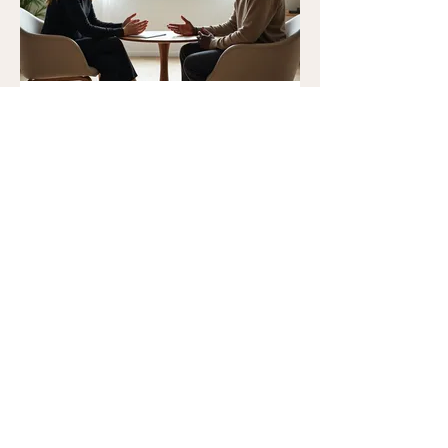
Coaching
Zielgerichtetes Coaching für persönliche
und berufliche Entwicklung.
1 Std.
90
€ 90
Euro
Buchen
E-Mail:
info@psychotherapiemunich.de
Über mich